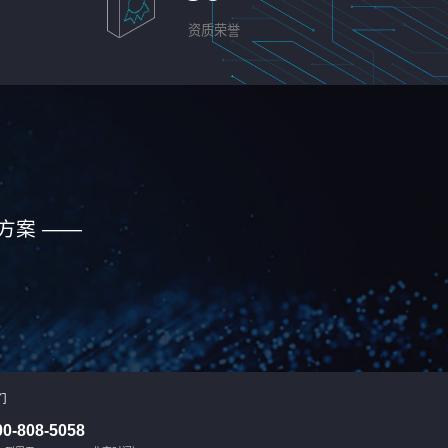
资质荣誉
方案 ——
们
00-808-5058