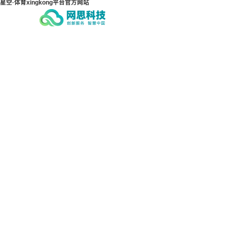
星空·体育xingkong平台官方网站
星空·体育xingkong平台官
星空
方网站
方网