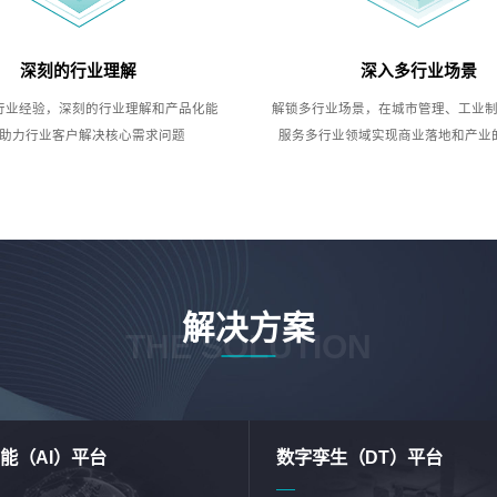
深刻的行业理解
深入多行业场景
行业经验，深刻的行业理解和产品化能
解锁多行业场景，在城市管理、工业
助力行业客户解决核心需求问题
服务多行业领域实现商业落地和产业
解决方案
THE SOLUTION
能（AI）平台
数字孪生（DT）平台