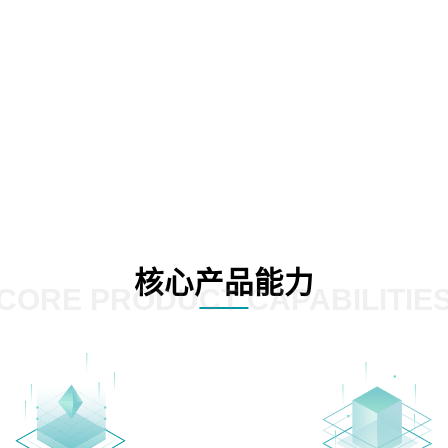
核心产品能力
CORE PRODUCT CAPABILITIE