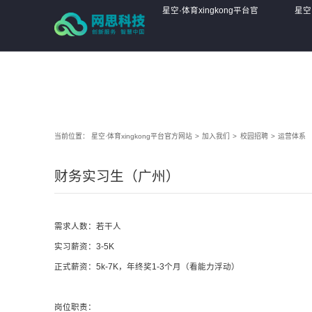
星空·体育xingkong平台官方网站
星空·体育xingkong平台官
星空
方网站
方网
当前位置：
星空·体育xingkong平台官方网站
>
加入我们
>
校园招聘
>
运营体系
财务实习生（广州）
需求人数：若干人
实习薪资：3-5K
正式薪资：5k-7K，年终奖1-3个月（看能力浮动）
岗位职责：