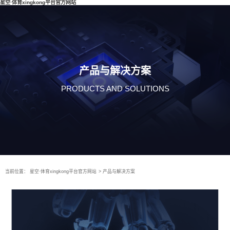
星空·体育xingkong平台官方网站
产品与解决方案
PRODUCTS AND SOLUTIONS
当前位置：
星空·体育xingkong平台官方网站
>
产品与解决方案