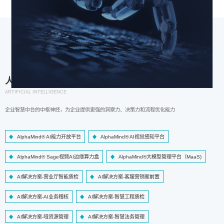
人工智能
ARTIFICIAL INTELLIGENCE
企业智慧中台的中枢神经，为企业提供更强的洞察力、决策力和流程优化能力
AlphaMind® AI能力开放平台
AlphaMind® AI视觉感知平台
AlphaMind® Sage视频AI边缘算力盒
AlphaMind®大模型管理平台（MaaS)
AI解决方案-营业厅智能质检
AI解决方案-客服营销案前置
AI解决方案-AI业务稽核
AI解决方案-智慧工程质检
AI解决方案-哑资源管理
AI解决方案-智慧法务管理