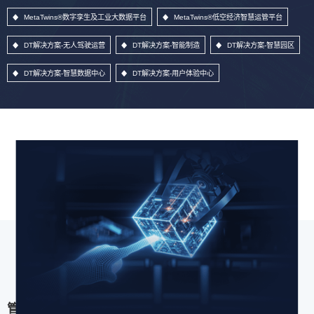
MetaTwins®数字孪生及工业大数据平台
MetaTwins®低空经济智慧运管平台
DT解决方案-无人驾驶运营
DT解决方案-智能制造
DT解决方案-智慧园区
DT解决方案-智慧数据中心
DT解决方案-用户体验中心
管理信息系统