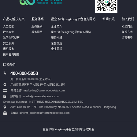
产品与解决方案
服务体系
星空·体育xingkong平台官方网站
新闻资讯
加入我们
人工智能
服务级别
企业简介
招聘岗位
数字孪生
服务网络
星空·体育xingkong平台官方网站
联系方式
数字化转型解
服务网络
留言表单
安全服务
荣誉资质
运维服务
企业风采
技术咨询服务
联系我们
400-808-5058
周一到周五9:30-18:00 (北京时间）
广州市黄埔区科学大道18号芯大厦B2栋1-2层
商务合作: marketing@terrenodepelota.com
媒体合作: media@terrenodepelota.com
Overseas business: NETTHINK HOLDINGS(HK)CO.,LIMITED
Add: Unit 04-05, 16F, The Broadway No.54-62 Lockhart Road,
Wanchai, HongKong
Email: sinontt_business@terrenodepelota.com
星空·体育xingkong平台官方网站 版权所有