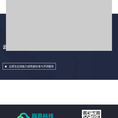
云原生应用能力成熟度标准与评测服务
云原生应用能力成熟度标准与评测服务