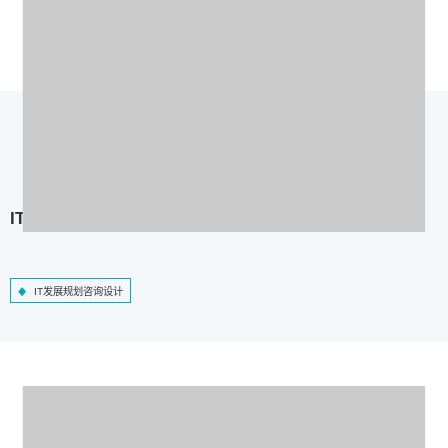
IT发展规划咨询设计
IT发展规划咨询设计